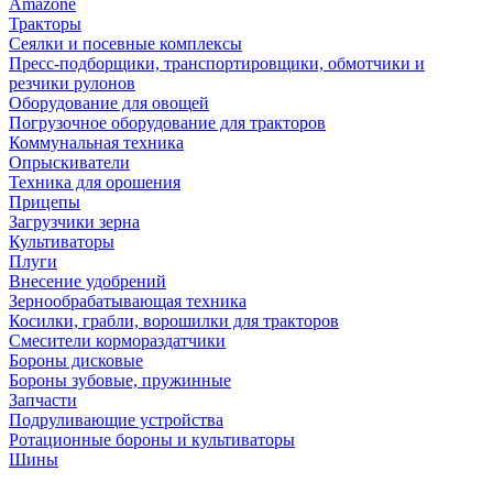
Amazone
Тракторы
Сеялки и посевные комплексы
Пресс-подборщики, транспортировщики, обмотчики и
резчики рулонов
Оборудование для овощей
Погрузочное оборудование для тракторов
Коммунальная техника
Опрыскиватели
Техника для орошения
Прицепы
Загрузчики зерна
Культиваторы
Плуги
Внесение удобрений
Зернообрабатывающая техника
Косилки, грабли, ворошилки для тракторов
Смесители кормораздатчики
Бороны дисковые
Бороны зубовые, пружинные
Запчасти
Подруливающие устройства
Ротационные бороны и культиваторы
Шины