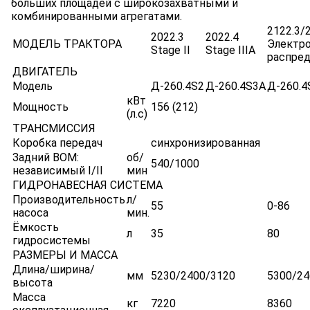
больших площадей с широкозахватными и
комбинированными агрегатами.
2122.3/
2022.3
2022.4
МОДЕЛЬ ТРАКТОРА
Электр
Stage II
Stage IIIA
распред
ДВИГАТЕЛЬ
Модель
Д-260.4S2
Д-260.4S3А
Д-260.4
кВт
Мощность
156 (212)
(л.с)
ТРАНСМИССИЯ
Коробка передач
синхронизированная
Задний BOM:
об/
540/1000
независимый I/II
мин
ГИДРОНАВЕСНАЯ СИСТЕМА
Производительность
л/
55
0-86
насоса
мин.
Ёмкость
л
35
80
гидросистемы
РАЗМЕРЫ И МАССА
Длина/ширина/
мм
5230/2400/3120
5300/24
высота
Масса
кг
7220
8360