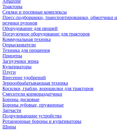
Amazone
Тракторы
Сеялки и посевные комплексы
Пресс-подборщики, транспортировщики, обмотчики и
резчики рулонов
Оборудование для овощей
Погрузочное оборудование для тракторов
Коммунальная техника
Опрыскиватели
Техника для орошения
Прицепы
Загрузчики зерна
Культиваторы
Плуги
Внесение удобрений
Зернообрабатывающая техника
Косилки, грабли, ворошилки для тракторов
Смесители кормораздатчики
Бороны дисковые
Бороны зубовые, пружинные
Запчасти
Подруливающие устройства
Ротационные бороны и культиваторы
Шины