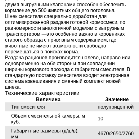
двумя выгрузными клапанами способен обеспечить
кормление до 500 животных общего поголовья.
Шнек смесителя специально доработан для
оптимизированной раздачи готовой кормосмеси, по
равномерности аналогичной моделям с выгрузным
транспортером —это особенно важно в коровниках
старого образца с привязным содержанием, где
животные не имеют возможности свободно
перемещаться в поисках корма.
Раздача рационов производится налево, направо или
одновременно на обе стороны при совпадении
ширины кормового прохода с габаритом смесителя. В
стандартную поставку смесителя входит электронная
система взвешивания и сменный комплект ножей
шнека.
Технические характеристики
Величина
Значение
Тип смесителя
полуприцепной
Объем смесительной камеры, м
10
куб.
Габаритные размеры (д/ш/в),
4670/2650/2760
мм