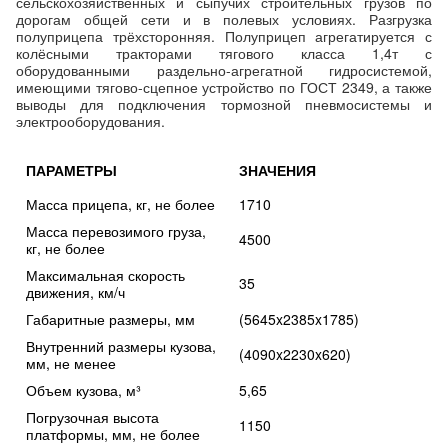
сельскохозяйственных и сыпучих строительных грузов по
дорогам общей сети и в полевых условиях. Разгрузка
полуприцепа трёхсторонняя. Полуприцеп агрегатируется с
колёсными тракторами тягового класса 1,4т с
оборудованными раздельно-агрегатной гидросистемой,
имеющими тягово-сцепное устройство по ГОСТ 2349, а также
выводы для подключения тормозной пневмосистемы и
электрооборудования.
ПАРАМЕТРЫ
ЗНАЧЕНИЯ
Масса прицепа, кг, не более
1710
Масса перевозимого груза,
4500
кг, не более
Максимальная скорость
35
движения, км/ч
Габаритные размеры, мм
(5645x2385x1785)
Внутренний размеры кузова,
(4090x2230x620)
мм, не менее
Объем кузова, м³
5,65
Погрузочная высота
1150
платформы, мм, не более