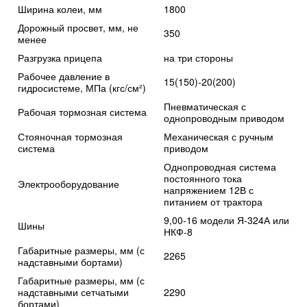
Ширина колеи, мм
1800
Дорожный просвет, мм, не
350
менее
Разгрузка прицепа
на три стороны
Рабочее давление в
15(150)-20(200)
гидросистеме, МПа (кгс/см²)
Пневматическая с
Рабочая тормозная система
однопроводным приводом
Стояночная тормозная
Механическая с ручным
система
приводом
Однопроводная система
постоянного тока
Электрооборудование
напряжением 12В с
питанием от трактора
9,00-16 модели Я-324А или
Шины
НКФ-8
Габаритные размеры, мм (с
2265
надставными бортами)
Габаритные размеры, мм (с
надставными сетчатыми
2290
бортами)