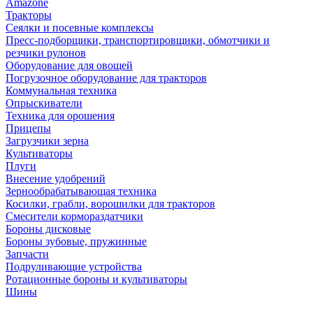
Amazone
Тракторы
Сеялки и посевные комплексы
Пресс-подборщики, транспортировщики, обмотчики и
резчики рулонов
Оборудование для овощей
Погрузочное оборудование для тракторов
Коммунальная техника
Опрыскиватели
Техника для орошения
Прицепы
Загрузчики зерна
Культиваторы
Плуги
Внесение удобрений
Зернообрабатывающая техника
Косилки, грабли, ворошилки для тракторов
Смесители кормораздатчики
Бороны дисковые
Бороны зубовые, пружинные
Запчасти
Подруливающие устройства
Ротационные бороны и культиваторы
Шины