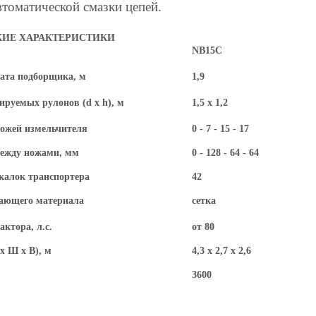
втоматической смазки цепей.
ИЕ ХАРАКТЕРИСТИКИ
NB15C
хвата подборщика, м
1,9
ормируемых рулонов (d х h), м
1,5 х 1,2
ножей измельчителя
0 - 7 - 15 - 17
между ножами, мм
0 - 128 - 64 - 64
скалок транспортера
42
ающего материала
сетка
ктора, л.с.
от 80
х Ш х В), м
4,3 х 2,7 х 2,6
3600