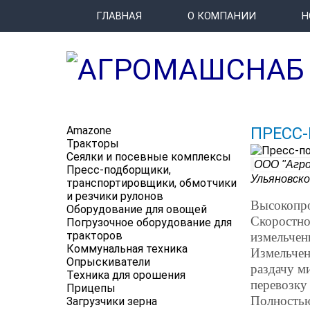
ГЛАВНАЯ
О КОМПАНИИ
Н
Amazone
ПРЕСС
Тракторы
Сеялки и посевные комплексы
ООО "Агро
Пресс-подборщики,
Ульяновско
транспортировщики, обмотчики
и резчики рулонов
Высокопро
Оборудование для овощей
Скоростно
Погрузочное оборудование для
тракторов
измельчен
Коммунальная техника
Измельчен
Опрыскиватели
раздачу м
Техника для орошения
перевозку 
Прицепы
Полностью
Загрузчики зерна