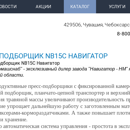
ОВОСТИ
АКЦИИ
КАТАЛОГ
УСЛУГИ
429506, Чувашия, Чебоксарск
8-800
-ПОДБОРЩИК NB15C НАВИГАТОР
машснаб" - эксклюзивный дилер завода "Навигатор - НМ"
й области.
дуктивные пресс-подборщики с фиксированной камеро
й подборщик, планчато-цепной транспортер и верхни
ия травяной массы увеличивают производительность п
ие упрощает дальнейшую работу с заготовленным мате
иксерами-кормораздатчиками. А также повышает плотно
и хранение.
 автоматическая система управления - простота в эксп