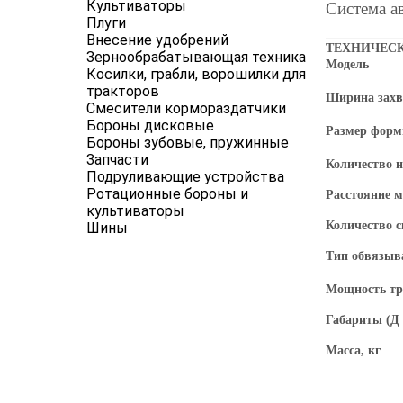
Культиваторы
Система а
Плуги
Внесение удобрений
ТЕХНИЧЕСК
Зернообрабатывающая техника
Модель
Косилки, грабли, ворошилки для
тракторов
Ширина за
Смесители кормораздатчики
Бороны дисковые
Размер ф
Бороны зубовые, пружинные
Запчасти
Количество 
Подруливающие устройства
Ротационные бороны и
Расстояние 
культиваторы
Количество 
Шины
Тип обвязыв
Мощность тра
Габариты (Д 
Масса, кг