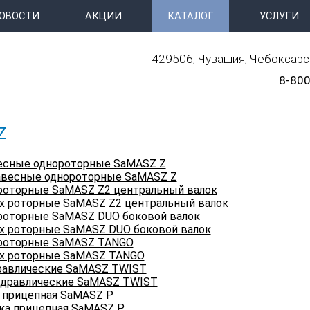
ОВОСТИ
АКЦИИ
КАТАЛОГ
УСЛУГИ
429506, Чувашия, Чебоксарск
8-800
Z
весные однороторные SaMASZ Z
 роторные SaMASZ Z2 центральный валок
 роторные SaMASZ DUO боковой валок
х роторные SaMASZ TANGO
дравлические SaMASZ TWIST
 прицепная SaMASZ P