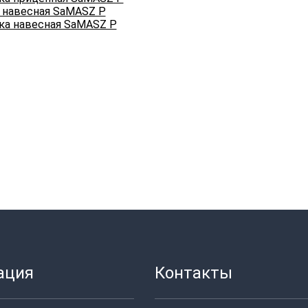
 навесная SaMASZ P
ация
Контакты