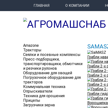
ГЛАВНАЯ
О КОМПАНИИ
Н
Amazone
SAMAS
Тракторы
Сеялки и посевные комплексы
Грабли на
Пресс-подборщики,
транспортировщики, обмотчики
Грабли 2-х
и резчики рулонов
Оборудование для овощей
Грабли 2-х
Погрузочное оборудование для
тракторов
Грабли 2-
Коммунальная техника
Опрыскиватели
Грабли ги
Техника для орошения
Прицепы
Ворошилка
Загрузчики зерна