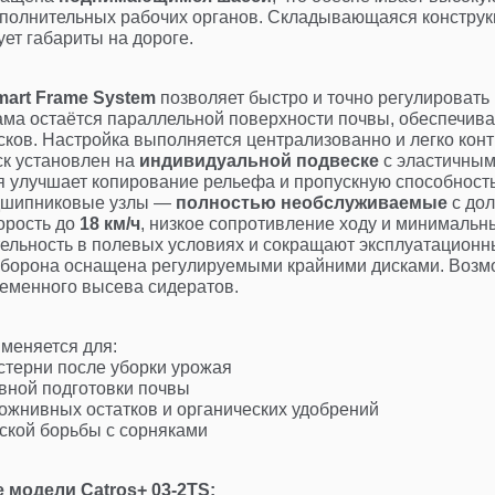
полнительных рабочих органов. Складывающаяся конструкц
ет габариты на дороге.
mart Frame System
позволяет быстро и точно регулировать
ама остаётся параллельной поверхности почвы, обеспечива
сков. Настройка выполняется централизованно и легко конт
к установлен на
индивидуальной подвеске
с эластичным
я улучшает копирование рельефа и пропускную способност
дшипниковые узлы —
полностью необслуживаемые
с дол
орость до
18 км/ч
, низкое сопротивление ходу и минималь
ельность в полевых условиях и сокращают эксплуатационны
борона оснащена регулируемыми крайними дисками. Возм
еменного высева сидератов.
меняется для:
стерни после уборки урожая
вной подготовки почвы
пожнивных остатков и органических удобрений
ской борьбы с сорняками
 модели Catros+ 03-2TS: