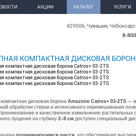
ОВОСТИ
АКЦИИ
КАТАЛОГ
УСЛУГИ
429506, Чувашия, Чебоксарск
8-800
ПНАЯ КОМПАКТНАЯ ДИСКОВАЯ БОРОНА
компактная дисковая борона
Amazone Catros+ 03-2TS
— в
ной обработки стерни и интенсивного перемешивания поч
проникновение и качественное измельчение растительных о
ного лущения на глубину
2–8 см
доступен специальный ди
нащена
поднимающимся шасси
, что обеспечивает высоку