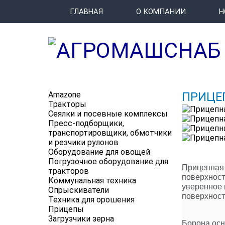
ГЛАВНАЯ
О КОМПАНИИ
Н
Amazone
ПРИЦЕ
Тракторы
Сеялки и посевные комплексы
Пресс-подборщики,
транспортировщики, обмотчики
и резчики рулонов
Оборудование для овощей
Погрузочное оборудование для
Прицепная 
тракторов
поверхност
Коммунальная техника
уверенное 
Опрыскиватели
поверхност
Техника для орошения
Прицепы
Загрузчики зерна
Борона ос