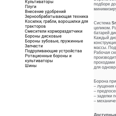
Культиваторы
подборе до
Плуги
минимизиру
Внесение удобрений
Зернообрабатывающая техника
Косилки, грабли, ворошилки для
Система
S
тракторов
целиком. Р
Смесители кормораздатчики
батарей ди
Бороны дисковые
Каждый дис
Бороны зубовые, пружинные
конструкци
Запчасти
массы. По
Подруливающие устройства
Рабочая ск
Ротационные бороны и
производит
культиваторы
проходами 
Шины
для одновр
Борона при
– лущения 
– предпосе
– заделки 
– механиче
Доступные