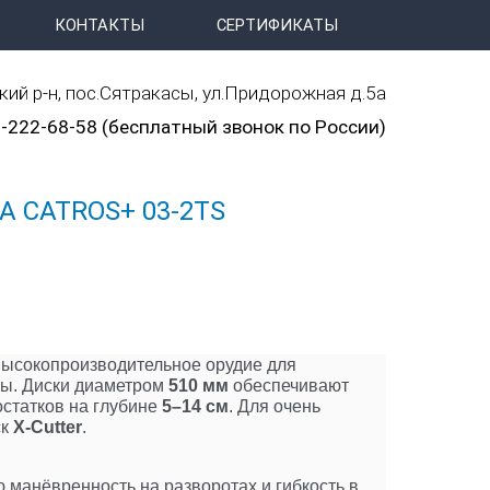
КОНТАКТЫ
СЕРТИФИКАТЫ
ий р-н, пос.Сятракасы, ул.Придорожная д.5а
-222-68-58 (бесплатный звонок по России)
 CATROS+ 03-2TS
ысокопроизводительное орудие для
вы. Диски диаметром
510 мм
обеспечивают
статков на глубине
5–14 см
. Для очень
ск
X-Cutter
.
ю манёвренность на разворотах и гибкость в